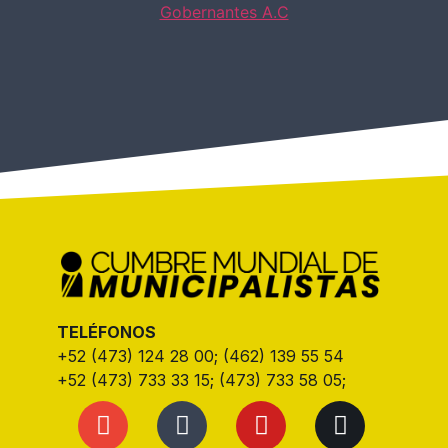
TELÉFONOS
+52 (473) 124 28 00; (462) 139 55 54
+52 (473) 733 33 15; (473) 733 58 05;