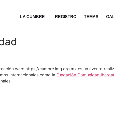
LA CUMBRE
REGISTRO
TEMAS
GA
idad
rección web: https://cumbre.img.org.mx es un evento reali
smos internacionales como la
Fundación Comunidad Iberoa
nales.
y por qué los recogemos