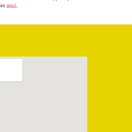
ras
aquí.