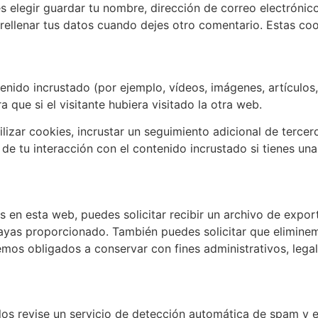
s elegir guardar tu nombre, dirección de correo electrónic
ellenar tus datos cuando dejes otro comentario. Estas coo
tros sitios web
tenido incrustado (por ejemplo, vídeos, imágenes, artículos
ue si el visitante hubiera visitado la otra web.
lizar cookies, incrustar un seguimiento adicional de tercer
 de tu interacción con el contenido incrustado si tienes u
obre tus datos
s en esta web, puedes solicitar recibir un archivo de expo
 hayas proporcionado. También puedes solicitar que elimin
emos obligados a conservar con fines administrativos, lega
atos
os revise un servicio de detección automática de spam y el