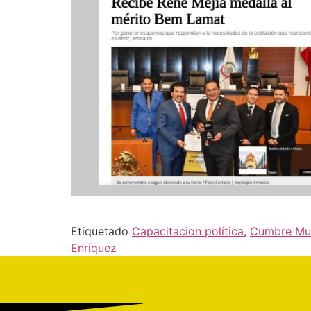
Etiquetado
Capacitacion política
,
Cumbre Mun
Enríquez